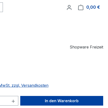
0,00 €
Ware
Shopware Freizeit
. MwSt. zzgl. Versandkosten
 Anzahl: Gib den gewünschten Wert ein 
In den Warenkorb