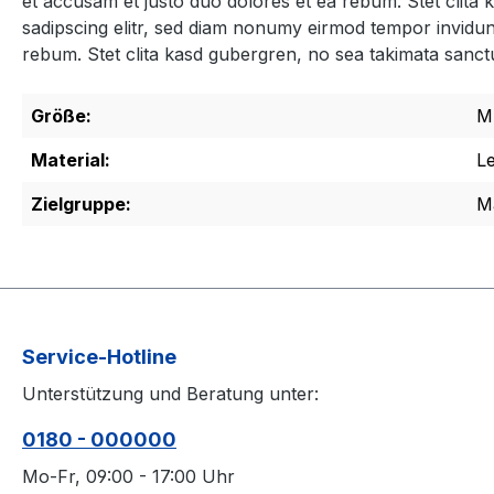
et accusam et justo duo dolores et ea rebum. Stet clita
sadipscing elitr, sed diam nonumy eirmod tempor invidun
rebum. Stet clita kasd gubergren, no sea takimata sanct
Größe:
M
Material:
L
Zielgruppe:
M
Service-Hotline
Unterstützung und Beratung unter:
0180 - 000000
Mo-Fr, 09:00 - 17:00 Uhr