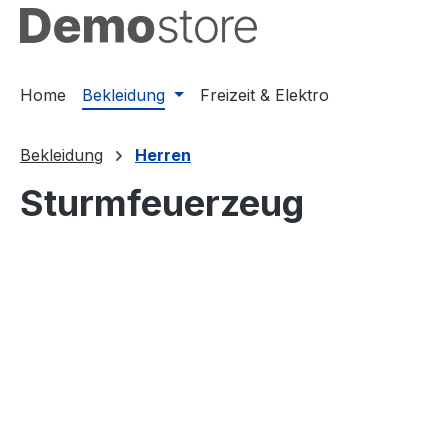
springen
Zur Hauptnavigation springen
Home
Bekleidung
Freizeit & Elektro
Bekleidung
Herren
Sturmfeuerzeug
Bildergalerie überspringen