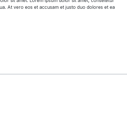
olor sit amet. Lorem ipsum dolor sit amet, consetetur
ua. At vero eos et accusam et justo duo dolores et ea