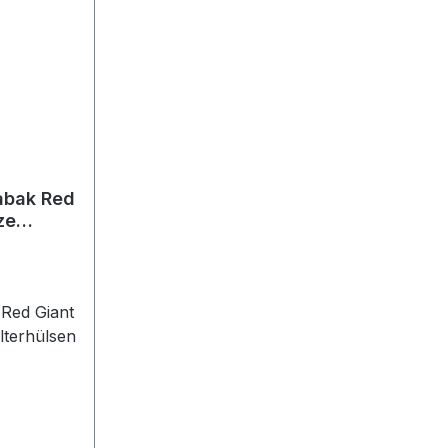
abak Red
ze
 Red Giant
lterhülsen